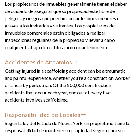
Los propietarios de inmuebles generalmente tienen el deber
de cuidado de asegurar que su propiedad esté libre de
peligros y riesgos que puedan causar lesiones menores o
graves a los invitados y visitantes. Los propietarios de
inmuebles comerciales están obligados a realizar
inspecciones regulares de la propiedad y llevar a cabo
cualquier trabajo de rectificación o mantenimiento
necesario, y los propietarios de inmuebles privados deben
Accidentes de Andamios
proporcionar una advertencia adecuada a los invitados si hay
un riesgo de resbalón y caída en su propiedad. Abogados
Getting injured in a scaffolding accident can be a traumatic
experimentados en casos de resbalones y caídas en Nueva
and painful experience, whether you’re a construction worker
York pueden ayudar a identificar quiénes son las partes
or a nearby pedestrian. Of the 500,000 construction
responsables al presentar una reclamación.
accidents that occur each year, one out of every five
accidents involves scaffolding.
Responsabilidad de Locales
Según la ley del Estado de Nueva York, un propietario tiene la
responsabilidad de mantener su propiedad segura para sus