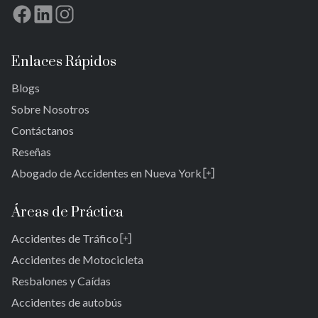
Enlaces Rápidos
Blogs
Sobre Nosotros
Contáctanos
Reseñas
Abogado de Accidentes en Nueva York
Rosedale
Bronx
Áreas de Práctica
Reinas
Accidentes de Tráfico
Brooklyn
Laurelton
Nueva York 10038
Accidentes de Motocicleta
Jardines de Springfield
Resbalones y Caídas
Cambria Heights
Accidentes de autobús
St. Albans